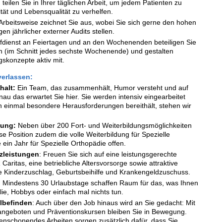
eilen Sie in Ihrer täglichen Arbeit, um jedem Patienten zu
tät und Lebensqualität zu verhelfen.
 Arbeitsweise zeichnet Sie aus, wobei Sie sich gerne den hohen
en jährlicher externer Audits stellen.
fdienst an Feiertagen und an den Wochenenden beteiligen Sie
ich (im Schnitt jedes sechste Wochenende) und gestalten
skonzepte aktiv mit.
verlassen:
alt:
Ein Team, das zusammenhält, Humor versteht und auf
au das erwartet Sie hier. Sie werden intensiv eingearbeitet
 einmal besondere Herausforderungen bereithält, stehen wir
.
lung:
Neben über 200 Fort- und Weiterbildungsmöglichkeiten
se Position zudem die volle Weiterbildung für Spezielle
e ein Jahr für Spezielle Orthopädie offen.
zleistungen
: Freuen Sie sich auf eine leistungsgerechte
aritas, eine betriebliche Altersvorsorge sowie attraktive
e Kinderzuschlag, Geburtsbeihilfe und Krankengeldzuschuss.
: Mindestens 30 Urlaubstage schaffen Raum für das, was Ihnen
ilie, Hobbys oder einfach mal nichts tun.
lbefinden
: Auch über den Job hinaus wird an Sie gedacht: Mit
angeboten und Präventionskursen bleiben Sie in Bewegung.
nschonendes Arbeiten sorgen zusätzlich dafür, dass Sie