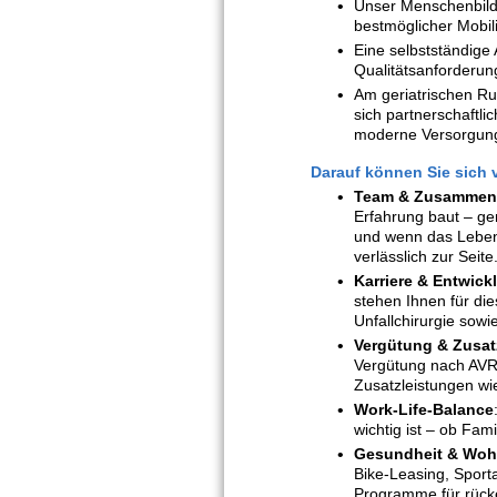
Unser Menschenbild t
bestmöglicher Mobili
Eine selbstständige
Qualitätsanforderung
Am geriatrischen Ru
sich partnerschaftl
moderne Versorgung
Darauf können Sie sich 
Team & Zusammenh
Erfahrung baut – gen
und wenn das Leben
verlässlich zur Seite
Karriere & Entwick
stehen Ihnen für die
Unfallchirurgie sowi
Vergütung & Zusat
Vergütung nach AVR C
Zusatzleistungen wi
Work-Life-Balance
wichtig ist – ob Fam
Gesundheit & Woh
Bike-Leasing, Sport
Programme für rücke