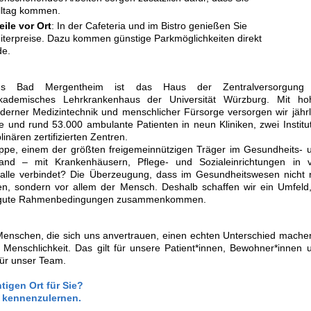
lltag kommen.
ile vor Ort
: In der Cafeteria und im Bistro genießen Sie
eiterpreise. Dazu kommen günstige Parkmöglichkeiten direkt
de.
aus Bad Mergentheim ist das Haus der Zentralversorgung
ademisches Lehrkrankenhaus der Universität Würzburg. Mit ho
derner Medizintechnik und menschlicher Fürsorge versorgen wir jährl
e und rund 53.000 ambulante Patienten in neun Kliniken, zwei Institu
inären zertifizierten Zentren.
pe, einem der größten freigemeinnützigen Träger im Gesundheits- 
and – mit Krankenhäusern, Pflege- und Sozialeinrichtungen in v
alle verbindet? Die Überzeugung, dass im Gesundheitswesen nicht 
en, sondern vor allem der Mensch. Deshalb schaffen wir ein Umfeld,
nd gute Rahmenbedingungen zusammenkommen.
Menschen, die sich uns anvertrauen, einen echten Unterschied mache
 Menschlichkeit. Das gilt für unsere Patient*innen, Bewohner*innen 
für unser Team.
tigen Ort für Sie?
e kennenzulernen.