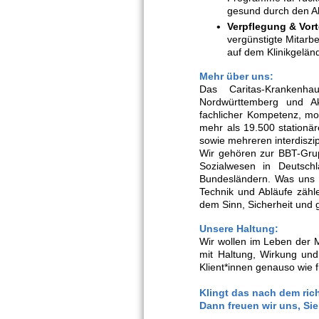
gesund durch den A
Verpflegung & Vorte
vergünstigte Mitarb
auf dem Klinikgelän
Mehr über uns:
Das Caritas-Krankenh
Nordwürttemberg und Ak
fachlicher Kompetenz, mo
mehr als 19.500 stationär
sowie mehreren interdiszipl
Wir gehören zur BBT-Grup
Sozialwesen in Deutschl
Bundesländern. Was uns 
Technik und Abläufe zähl
dem Sinn, Sicherheit u
Unsere Haltung:
Wir wollen im Leben der 
mit Haltung, Wirkung und
Klient*innen genauso wie 
Klingt das nach dem rich
Dann freuen wir uns, Si