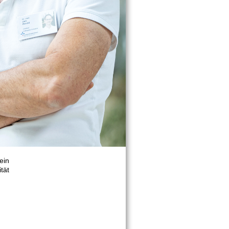
ein
tät