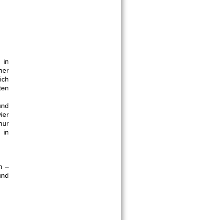
 in
her
ich
ten
und
ier
nur
 in
n –
und