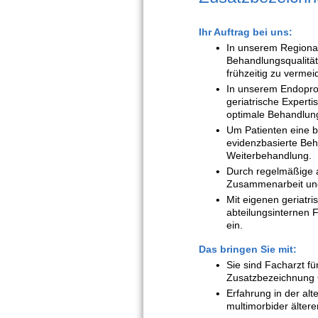
Ihr Auftrag bei uns:
In unserem Regional
Behandlungsqualität
frühzeitig zu vermei
In unserem Endopro
geriatrische Expert
optimale Behandlung
Um Patienten eine b
evidenzbasierte Beh
Weiterbehandlung.
Durch regelmäßige al
Zusammenarbeit und
Mit eigenen geriatr
abteilungsinternen 
ein.
Das bringen Sie mit:
Sie sind Facharzt fü
Zusatzbezeichnung G
Erfahrung in der al
multimorbider älterer