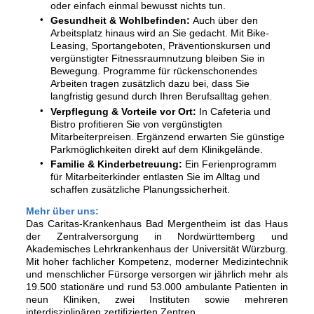
oder einfach einmal bewusst nichts tun.
Gesundheit & Wohlbefinden:
Auch über den
Arbeitsplatz hinaus wird an Sie gedacht. Mit Bike-
Leasing, Sportangeboten, Präventionskursen und
vergünstigter Fitnessraumnutzung bleiben Sie in
Bewegung. Programme für rückenschonendes
Arbeiten tragen zusätzlich dazu bei, dass Sie
langfristig gesund durch Ihren Berufsalltag gehen.
Verpflegung & Vorteile vor Ort:
In Cafeteria und
Bistro profitieren Sie von vergünstigten
Mitarbeiterpreisen. Ergänzend erwarten Sie günstige
Parkmöglichkeiten direkt auf dem Klinikgelände.
Familie & Kinderbetreuung:
Ein Ferienprogramm
für Mitarbeiterkinder entlasten Sie im Alltag und
schaffen zusätzliche Planungssicherheit.
Mehr über uns:
Das Caritas-Krankenhaus Bad Mergentheim ist das Haus
der Zentralversorgung in Nordwürttemberg und
Akademisches Lehrkrankenhaus der Universität Würzburg.
Mit hoher fachlicher Kompetenz, moderner Medizintechnik
und menschlicher Fürsorge versorgen wir jährlich mehr als
19.500 stationäre und rund 53.000 ambulante Patienten in
neun Kliniken, zwei Instituten sowie mehreren
interdisziplinären zertifizierten Zentren.