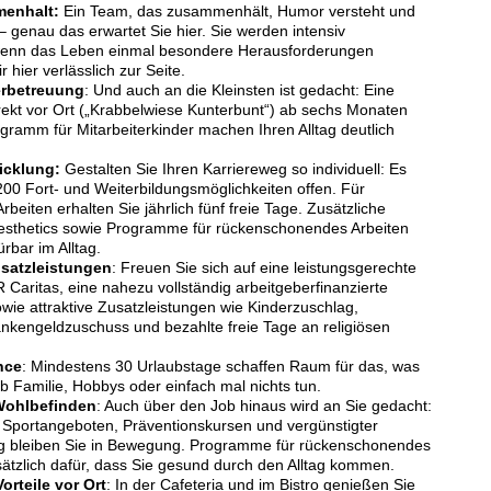
enhalt:
Ein Team, das zusammenhält, Humor versteht und
– genau das erwartet Sie hier. Sie werden intensiv
wenn das Leben einmal besondere Herausforderungen
r hier verlässlich zur Seite.
erbetreuung
: Und auch an die Kleinsten ist gedacht: Eine
rekt vor Ort („Krabbelwiese Kunterbunt“) ab sechs Monaten
gramm für Mitarbeiterkinder machen Ihren Alltag deutlich
icklung:
Gestalten Sie Ihren Karriereweg so individuell: Es
00 Fort- und Weiterbildungsmöglichkeiten offen. Für
rbeiten erhalten Sie jährlich fünf freie Tage. Zusätzliche
esthetics sowie Programme für rückenschonendes Arbeiten
rbar im Alltag.
satzleistungen
: Freuen Sie sich auf eine leistungsgerechte
Caritas, eine nahezu vollständig arbeitgeberfinanzierte
wie attraktive Zusatzleistungen wie Kinderzuschlag,
ankengeldzuschuss und bezahlte freie Tage an religiösen
nce
: Mindestens 30 Urlaubstage schaffen Raum für das, was
ob Familie, Hobbys oder einfach mal nichts tun.
Wohlbefinden
: Auch über den Job hinaus wird an Sie gedacht:
, Sportangeboten, Präventionskursen und vergünstigter
g bleiben Sie in Bewegung. Programme für rückenschonendes
ätzlich dafür, dass Sie gesund durch den Alltag kommen.
orteile vor Ort
: In der Cafeteria und im Bistro genießen Sie