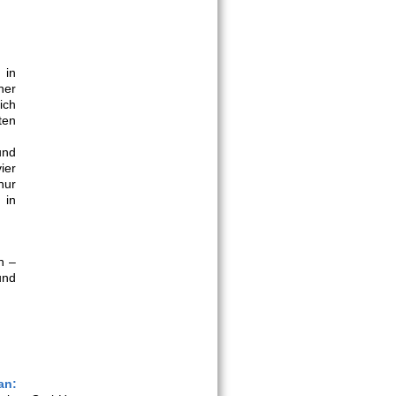
 in
her
ich
ten
und
ier
nur
 in
n –
und
an: