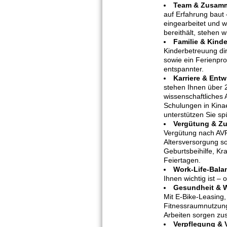
Team & Zusamm
auf Erfahrung baut 
eingearbeitet und 
bereithält, stehen wi
Familie & Kind
Kinderbetreuung di
sowie ein Ferienpro
entspannter.
Karriere & Entw
stehen Ihnen über 2
wissenschaftliches A
Schulungen in Kina
unterstützen Sie spü
Vergütung & Zu
Vergütung nach AVR 
Altersversorgung so
Geburtsbeihilfe, Kr
Feiertagen.
Work-Life-Bala
Ihnen wichtig ist – 
Gesundheit & 
Mit E-Bike-Leasing
Fitnessraumnutzun
Arbeiten sorgen zus
Verpflegung & V