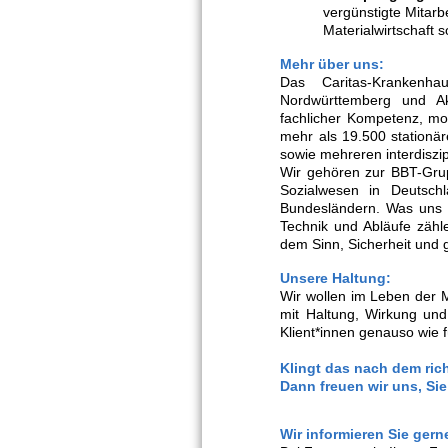
vergünstigte Mitarb
Materialwirtschaft 
Mehr über uns:
Das Caritas-Krankenh
Nordwürttemberg und Ak
fachlicher Kompetenz, mo
mehr als 19.500 stationär
sowie mehreren interdiszipl
Wir gehören zur BBT-Grup
Sozialwesen in Deutschl
Bundesländern. Was uns 
Technik und Abläufe zähl
dem Sinn, Sicherheit u
Unsere Haltung:
Wir wollen im Leben der 
mit Haltung, Wirkung und
Klient*innen genauso wie 
Klingt das nach dem rich
Dann freuen wir uns, Si
Wir informieren Sie gern