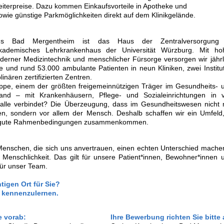
eiterpreise. Dazu kommen Einkaufsvorteile in Apotheke und
sowie günstige Parkmöglichkeiten direkt auf dem Klinikgelände.
aus Bad Mergentheim ist das Haus der Zentralversorgung
ademisches Lehrkrankenhaus der Universität Würzburg. Mit ho
derner Medizintechnik und menschlicher Fürsorge versorgen wir jährl
e und rund 53.000 ambulante Patienten in neun Kliniken, zwei Institu
inären zertifizierten Zentren.
pe, einem der größten freigemeinnützigen Träger im Gesundheits- 
and – mit Krankenhäusern, Pflege- und Sozialeinrichtungen in v
alle verbindet? Die Überzeugung, dass im Gesundheitswesen nicht 
en, sondern vor allem der Mensch. Deshalb schaffen wir ein Umfeld,
nd gute Rahmenbedingungen zusammenkommen.
Menschen, die sich uns anvertrauen, einen echten Unterschied mache
 Menschlichkeit. Das gilt für unsere Patient*innen, Bewohner*innen 
für unser Team.
tigen Ort für Sie?
e kennenzulernen.
e vorab:
Ihre Bewerbung richten Sie bitte 