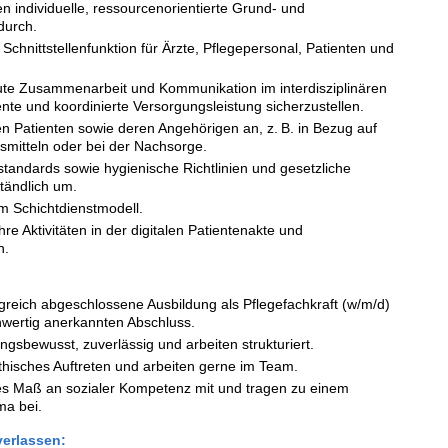
n individuelle, ressourcenorientierte Grund- und
durch.
chnittstellenfunktion für Ärzte, Pflegepersonal, Patienten und
ute Zusammenarbeit und Kommunikation im interdisziplinären
nte und koordinierte Versorgungsleistung sicherzustellen.
en Patienten sowie deren Angehörigen an, z. B. in Bezug auf
smitteln oder bei der Nachsorge.
standards sowie hygienische Richtlinien und gesetzliche
tändlich um.
am Schichtdienstmodell.
re Aktivitäten in der digitalen Patientenakte und
n.
lgreich abgeschlossene Ausbildung als Pflegefachkraft (w/m/d)
chwertig anerkannten Abschluss.
ngsbewusst, zuverlässig und arbeiten strukturiert.
hisches Auftreten und arbeiten gerne im Team.
es Maß an sozialer Kompetenz mit und tragen zu einem
ma bei.
verlassen: