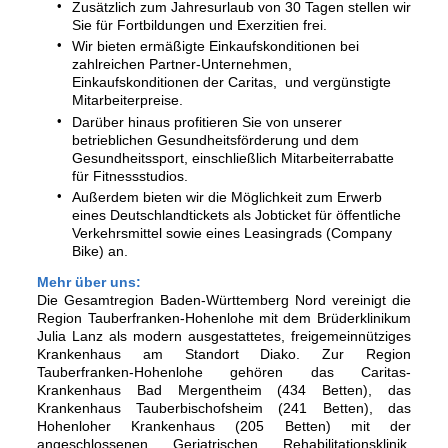
Zusätzlich zum Jahresurlaub von 30 Tagen stellen wir
Sie für Fortbildungen und Exerzitien frei.
Wir bieten ermäßigte Einkaufskonditionen bei
zahlreichen Partner-Unternehmen,
Einkaufskonditionen der Caritas, und vergünstigte
Mitarbeiterpreise.
Darüber hinaus profitieren Sie von unserer
betrieblichen Gesundheitsförderung und dem
Gesundheitssport, einschließlich Mitarbeiterrabatte
für Fitnessstudios.
Außerdem bieten wir die Möglichkeit zum Erwerb
eines Deutschlandtickets als Jobticket für öffentliche
Verkehrsmittel sowie eines Leasingrads (Company
Bike) an.
Mehr über uns:
Die Gesamtregion Baden-Württemberg Nord vereinigt die
Region Tauberfranken-Hohenlohe mit dem Brüderklinikum
Julia Lanz als modern ausgestattetes, freigemeinnütziges
Krankenhaus am Standort Diako. Zur Region
Tauberfranken-Hohenlohe gehören das Caritas-
Krankenhaus Bad Mergentheim (434 Betten), das
Krankenhaus Tauberbischofsheim (241 Betten), das
Hohenloher Krankenhaus (205 Betten) mit der
angeschlossenen Geriatrischen Rehabilitationsklinik,